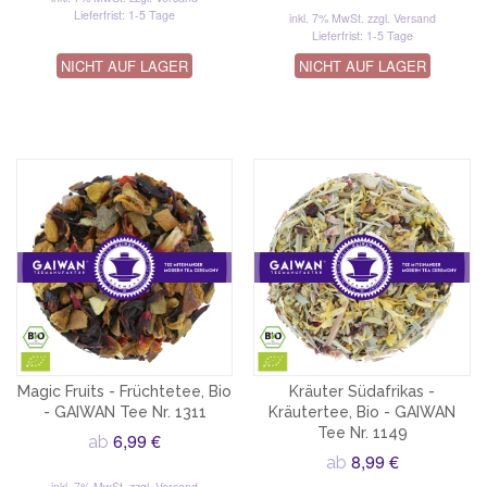
Lieferfrist: 1-5 Tage
inkl. 7% MwSt.
zzgl. Versand
Lieferfrist: 1-5 Tage
NICHT AUF LAGER
NICHT AUF LAGER
Magic Fruits - Früchtetee, Bio
Kräuter Südafrikas -
- GAIWAN Tee Nr. 1311
Kräutertee, Bio - GAIWAN
Tee Nr. 1149
6,99 €
ab
8,99 €
ab
inkl. 7% MwSt.
zzgl. Versand