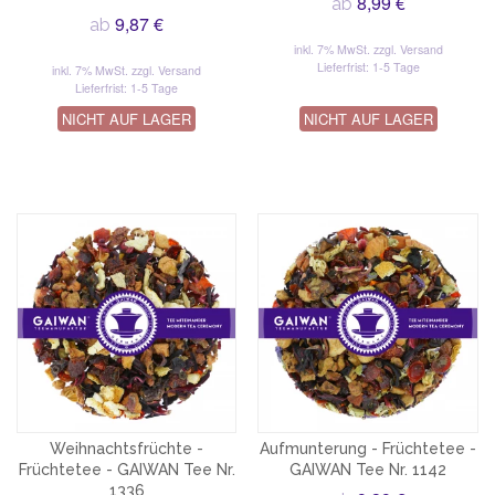
8,99 €
ab
9,87 €
ab
inkl. 7% MwSt.
zzgl. Versand
Lieferfrist: 1-5 Tage
inkl. 7% MwSt.
zzgl. Versand
Lieferfrist: 1-5 Tage
NICHT AUF LAGER
NICHT AUF LAGER
Weihnachtsfrüchte -
Aufmunterung - Früchtetee -
Früchtetee - GAIWAN Tee Nr.
GAIWAN Tee Nr. 1142
1336