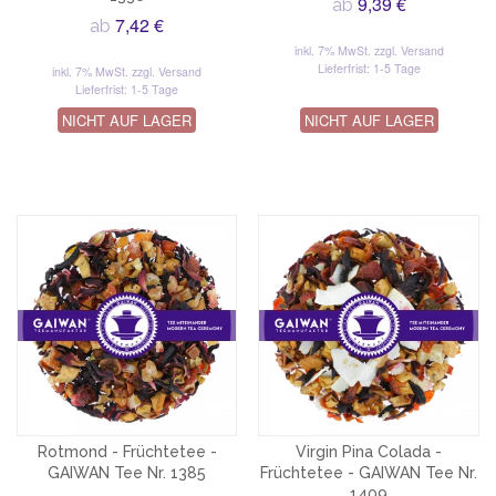
9,39 €
ab
7,42 €
ab
inkl. 7% MwSt.
zzgl. Versand
Lieferfrist: 1-5 Tage
inkl. 7% MwSt.
zzgl. Versand
Lieferfrist: 1-5 Tage
NICHT AUF LAGER
NICHT AUF LAGER
Rotmond - Früchtetee -
Virgin Pina Colada -
GAIWAN Tee Nr. 1385
Früchtetee - GAIWAN Tee Nr.
1409