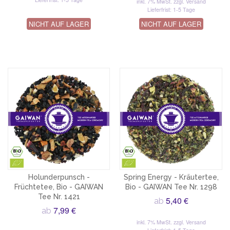
inkl. 7% MwSt.
zzgl. Versand
Lieferfrist: 1-5 Tage
NICHT AUF LAGER
NICHT AUF LAGER
Holunderpunsch -
Spring Energy - Kräutertee,
Früchtetee, Bio - GAIWAN
Bio - GAIWAN Tee Nr. 1298
Tee Nr. 1421
5,40 €
ab
7,99 €
ab
inkl. 7% MwSt.
zzgl. Versand