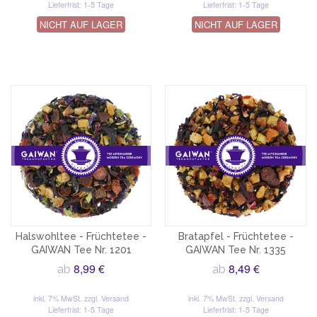
Lieferfrist: 1-5 Tage
Lieferfrist: 1-5 Tage
NICHT AUF LAGER
NICHT AUF LAGER
Halswohltee - Früchtetee -
Bratapfel - Früchtetee -
GAIWAN Tee Nr. 1201
GAIWAN Tee Nr. 1335
8,99 €
8,49 €
ab
ab
inkl. 7% MwSt.
zzgl. Versand
inkl. 7% MwSt.
zzgl. Versand
Lieferfrist: 1-5 Tage
Lieferfrist: 1-5 Tage