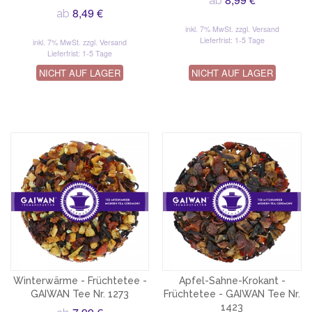
ab
8,49 €
ab
inkl. 7% MwSt.
zzgl. Versand
Lieferfrist: 1-5 Tage
inkl. 7% MwSt.
zzgl. Versand
Lieferfrist: 1-5 Tage
NICHT AUF LAGER
NICHT AUF LAGER
Winterwärme - Früchtetee -
Apfel-Sahne-Krokant -
GAIWAN Tee Nr. 1273
Früchtetee - GAIWAN Tee Nr.
1423