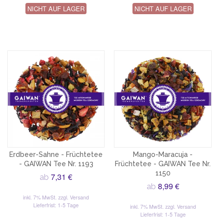
NICHT AUF LAGER
NICHT AUF LAGER
Erdbeer-Sahne - Früchtetee
Mango-Maracuja -
- GAIWAN Tee Nr. 1193
Früchtetee - GAIWAN Tee Nr.
1150
7,31 €
ab
8,99 €
ab
inkl. 7% MwSt.
zzgl. Versand
Lieferfrist: 1-5 Tage
inkl. 7% MwSt.
zzgl. Versand
Lieferfrist: 1-5 Tage