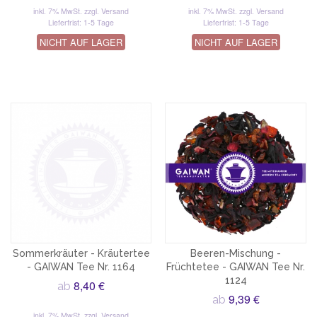
inkl. 7% MwSt.
zzgl. Versand
inkl. 7% MwSt.
zzgl. Versand
Lieferfrist: 1-5 Tage
Lieferfrist: 1-5 Tage
NICHT AUF LAGER
NICHT AUF LAGER
Sommerkräuter - Kräutertee
Beeren-Mischung -
- GAIWAN Tee Nr. 1164
Früchtetee - GAIWAN Tee Nr.
1124
8,40 €
ab
9,39 €
ab
inkl. 7% MwSt.
zzgl. Versand