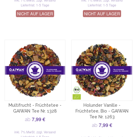
inkl. 7% MwSt.
zzgl. Versand
inkl. 7% MwSt.
zzgl. Versand
Lieferfrist: 1-5 Tage
Lieferfrist: 1-5 Tage
NICHT AUF LAGER
NICHT AUF LAGER
Multifrucht - Früchtetee -
Holunder Vanille -
GAIWAN Tee Nr. 1328
Früchtetee, Bio - GAIWAN
Tee Nr. 1263
7,99 €
ab
7,99 €
ab
inkl. 7% MwSt.
zzgl. Versand
Lieferfrist: 1-5 Tage