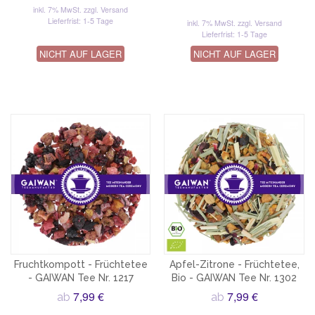
inkl. 7% MwSt.
zzgl. Versand
Lieferfrist: 1-5 Tage
inkl. 7% MwSt.
zzgl. Versand
Lieferfrist: 1-5 Tage
NICHT AUF LAGER
NICHT AUF LAGER
Fruchtkompott - Früchtetee
Apfel-Zitrone - Früchtetee,
- GAIWAN Tee Nr. 1217
Bio - GAIWAN Tee Nr. 1302
7,99 €
7,99 €
ab
ab