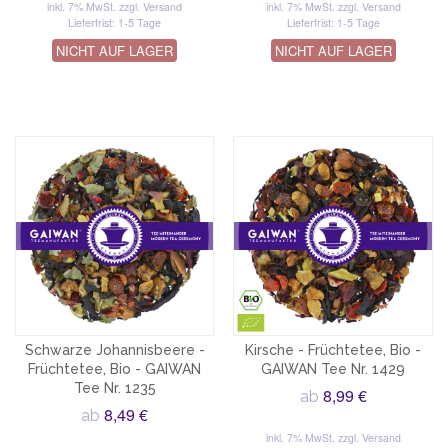
inkl. 7% MwSt.
zzgl. Versand
inkl. 7% MwSt.
zzgl. Versand
Lieferfrist: 1-5 Tage
Lieferfrist: 1-5 Tage
NICHT AUF LAGER
NICHT AUF LAGER
Schwarze Johannisbeere -
Kirsche - Früchtetee, Bio -
Früchtetee, Bio - GAIWAN
GAIWAN Tee Nr. 1429
Tee Nr. 1235
8,99 €
ab
8,49 €
ab
inkl. 7% MwSt.
zzgl. Versand