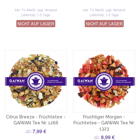
inkl. 7% MwSt.
zzgl. Versand
inkl. 7% MwSt.
zzgl. Versand
Lieferfrist: 1-5 Tage
Lieferfrist: 1-5 Tage
NICHT AUF LAGER
NICHT AUF LAGER
Citrus Breeze - Früchtetee -
Fruchtiger Morgen -
GAIWAN Tee Nr. 1266
Früchtetee - GAIWAN Tee Nr.
1323
7,99 €
ab
8,99 €
ab