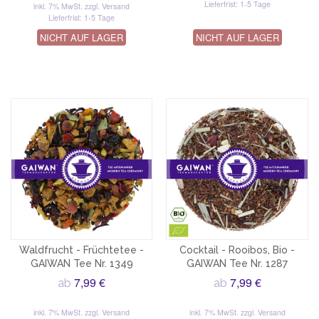
Lieferfrist: 1-5 Tage
inkl. 7% MwSt.
zzgl. Versand
Lieferfrist: 1-5 Tage
NICHT AUF LAGER
NICHT AUF LAGER
Waldfrucht - Früchtetee -
Cocktail - Rooibos, Bio -
GAIWAN Tee Nr. 1349
GAIWAN Tee Nr. 1287
7,99 €
7,99 €
ab
ab
inkl. 7% MwSt.
zzgl. Versand
inkl. 7% MwSt.
zzgl. Versand