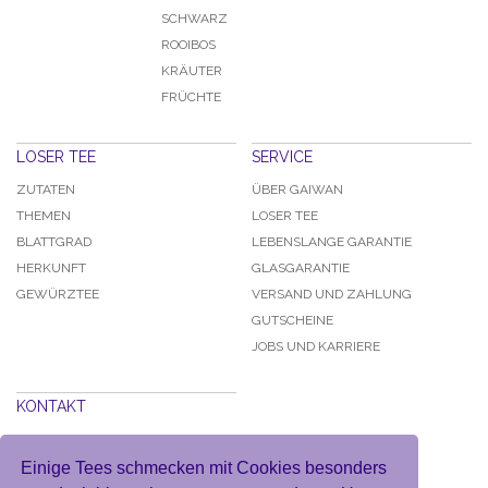
SCHWARZ
ROOIBOS
KRÄUTER
FRÜCHTE
LOSER TEE
SERVICE
ZUTATEN
ÜBER GAIWAN
THEMEN
LOSER TEE
BLATTGRAD
LEBENSLANGE GARANTIE
HERKUNFT
GLASGARANTIE
GEWÜRZTEE
VERSAND UND ZAHLUNG
GUTSCHEINE
JOBS UND KARRIERE
KONTAKT
DATENSCHUTZ
AGB
Einige Tees schmecken mit Cookies besonders