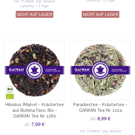
Lieferfrist: 1-5 Tage
inkl. 7% MwSt.
zzgl. Versand
Lieferfrist: 1-5 Tage
NICHT AUF LAGER
NICHT AUF LAGER
Hibiskus (Malve) - Kräutertee
Paradiestee - Kräutertee -
aus Burkina Faso, Bio -
GAIWAN Tee Nr. 1224
GAIWAN Tee Nr. 1260
8,99 €
ab
7,99 €
ab
inkl. 7% MwSt.
zzgl. Versand