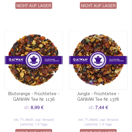
NICHT AUF LAGER
NICHT AUF LAGER
Blutorange - Früchtetee -
Jungle - Früchtetee -
GAIWAN Tee Nr. 1136
GAIWAN Tee Nr. 1378
8,99 €
7,44 €
ab
ab
inkl. 7% MwSt.
zzgl. Versand
inkl. 7% MwSt.
zzgl. Versand
Lieferfrist: 1-5 Tage
Lieferfrist: 1-5 Tage