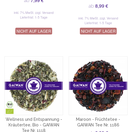
7,99 €
ab
8,99 €
ab
inkl. 7% MwSt.
zzgl. Versand
Lieferfrist: 1-5 Tage
inkl. 7% MwSt.
zzgl. Versand
Lieferfrist: 1-5 Tage
NICHT AUF LAGER
NICHT AUF LAGER
Wellness und Entspannung -
Maroon - Früchtetee -
Kräutertee, Bio - GAIWAN
GAIWAN Tee Nr. 1186
Tee Nr. 1118