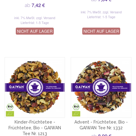
7,42 €
ab
inkl. 7% MwSt.
zzgl. Versand
Lieferfrist: 1-5 Tage
inkl. 7% MwSt.
zzgl. Versand
Lieferfrist: 1-5 Tage
NICHT AUF LAGER
NICHT AUF LAGER
Kinder-Früchtetee -
Advent - Früchtetee, Bio -
Früchtetee, Bio - GAIWAN
GAIWAN Tee Nr. 1332
Tee Nr. 1213
8,99 €