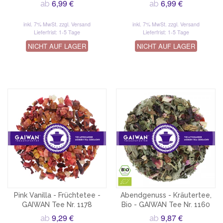
6,99 €
6,99 €
ab
ab
inkl. 7% MwSt.
zzgl. Versand
inkl. 7% MwSt.
zzgl. Versand
Lieferfrist: 1-5 Tage
Lieferfrist: 1-5 Tage
NICHT AUF LAGER
NICHT AUF LAGER
Pink Vanilla - Früchtetee -
Abendgenuss - Kräutertee,
GAIWAN Tee Nr. 1178
Bio - GAIWAN Tee Nr. 1160
9,29 €
9,87 €
ab
ab