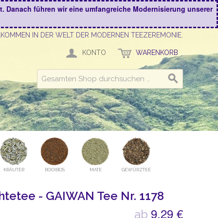
kt. Danach führen wir eine umfangreiche Modernisierung unserer
LKOMMEN IN DER WELT DER MODERNEN TEEZEREMONIE.
KONTO
WARENKORB
KRÄUTER
ROOIBOS
MATE
GEWÜRZTEE
üchtetee - GAIWAN Tee Nr. 1178
9,29 €
ab