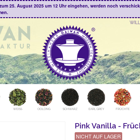
is zum 25. August 2025 um 12 Uhr eingehen, werden noch verschic
men.
WIL
WEISS
OOLONG
SCHWARZ
EARL GREY
FRÜCHTE
Pink Vanilla - Fr
NICHT AUF LAGER