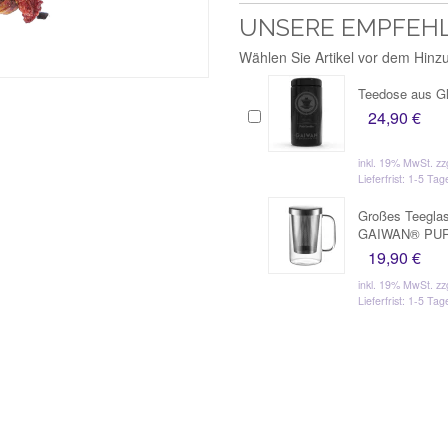
UNSERE EMPFEH
Wählen Sie Artikel vor dem Hin
Teedose aus Gla
24,90 €
inkl. 19% MwSt.
zz
Lieferfrist: 1-5 Tag
Großes Teeglas
GAIWAN® PU
19,90 €
inkl. 19% MwSt.
zz
Lieferfrist: 1-5 Tag