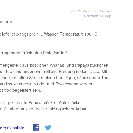
inkl. 7% MwSt.
zzgl. Versand
Lieferfrist: 1-5 Tage
äurearm
löffel (10-15g) pro 1 L Wasser, Temperatur: 100 °C,
rragenden Früchtetee Pink Vanilla?
ngestellt aus köstlichen Ananas- und Papayastückchen,
der Tee eine angenehm rötliche Färbung in der Tasse. Mit
einert, erhalten Sie hier einen fruchtigen, säurearmen Tee,
randios schmeckt. Kinder und Erwachsene werden
ition begeistert sein.
e, gezuckerte Papayastücke¹, Apfelstücke¹,
. Zutaten¹ aus kontrolliert biologischem Anbau.
ergleichsliste