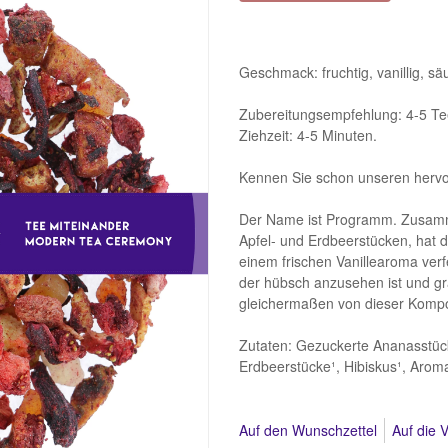
Geschmack: fruchtig, vanillig, s
Zubereitungsempfehlung: 4-5 Tee
Ziehzeit: 4-5 Minuten.
Kennen Sie schon unseren hervo
Der Name ist Programm. Zusamme
Apfel- und Erdbeerstücken, hat 
einem frischen Vanillearoma verf
der hübsch anzusehen ist und g
gleichermaßen von dieser Kompos
Zutaten: Gezuckerte Ananasstück
Erdbeerstücke¹, Hibiskus¹, Aroma
Auf den Wunschzettel
Auf die V