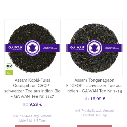
Assam Kopili-Fluss
Assam Tonganagaon
Goldspitzen GBOP -
FTGFOP - schwarzer Tee aus
schwarzer Tee aus Indien, Bio
Indien - GAIWAN Tee Nr. 1319
- GAIWAN Tee Nr. 1147
16,99 €
ab
9,29 €
ab
inkl. 7% MwSt.
zzgl. Versand
Lieferfrist: 1-5 Tage
inkl. 7% MwSt.
zzgl. Versand
Lieferfrist: 1-5 Tage