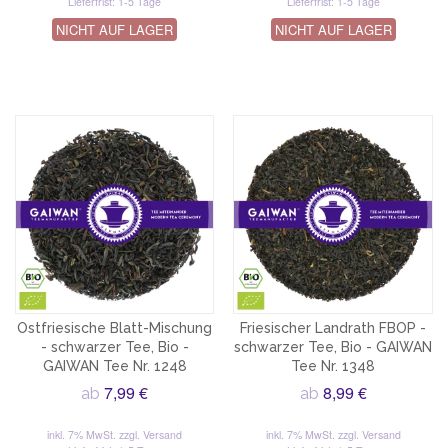
Lieferfrist: 1-5 Tage
Lieferfrist: 1-5 Tage
NICHT AUF LAGER
NICHT AUF LAGER
Ostfriesische Blatt-Mischung
Friesischer Landrath FBOP -
- schwarzer Tee, Bio -
schwarzer Tee, Bio - GAIWAN
GAIWAN Tee Nr. 1248
Tee Nr. 1348
7,99 €
8,99 €
ab
ab
inkl. 7% MwSt.
zzgl. Versand
inkl. 7% MwSt.
zzgl. Versand