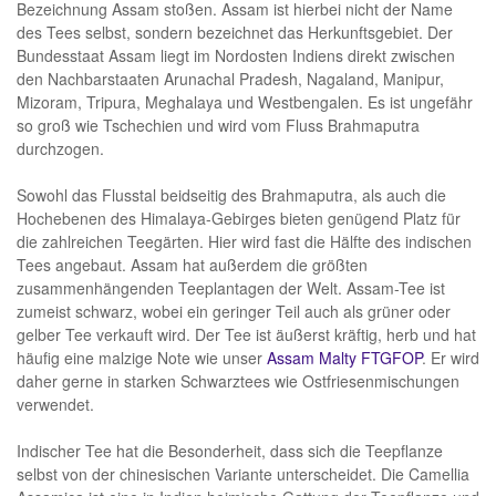
Bezeichnung Assam stoßen. Assam ist hierbei nicht der Name
des Tees selbst, sondern bezeichnet das Herkunftsgebiet. Der
Bundesstaat Assam liegt im Nordosten Indiens direkt zwischen
den Nachbarstaaten Arunachal Pradesh, Nagaland, Manipur,
Mizoram, Tripura, Meghalaya und Westbengalen. Es ist ungefähr
so groß wie Tschechien und wird vom Fluss Brahmaputra
durchzogen.
Sowohl das Flusstal beidseitig des Brahmaputra, als auch die
Hochebenen des Himalaya-Gebirges bieten genügend Platz für
die zahlreichen Teegärten. Hier wird fast die Hälfte des indischen
Tees angebaut. Assam hat außerdem die größten
zusammenhängenden Teeplantagen der Welt. Assam-Tee ist
zumeist schwarz, wobei ein geringer Teil auch als grüner oder
gelber Tee verkauft wird. Der Tee ist äußerst kräftig, herb und hat
häufig eine malzige Note wie unser
Assam Malty FTGFOP
. Er wird
daher gerne in starken Schwarztees wie Ostfriesenmischungen
verwendet.
Indischer Tee hat die Besonderheit, dass sich die Teepflanze
selbst von der chinesischen Variante unterscheidet. Die Camellia