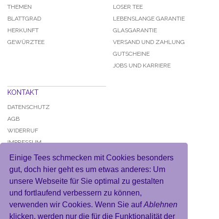
THEMEN
LOSER TEE
BLATTGRAD
LEBENSLANGE GARANTIE
HERKUNFT
GLASGARANTIE
GEWÜRZTEE
VERSAND UND ZAHLUNG
GUTSCHEINE
JOBS UND KARRIERE
KONTAKT
DATENSCHUTZ
AGB
WIDERRUF
IMPRESSUM
Einige Tees schmecken mit Cookies besonders
gut, doch hier geht es um etwas anderes: Um
unsere Webseite für Sie optimal zu gestalten
und fortlaufend verbessern zu können,
KONTO
verwenden wir Cookies. Wenn Sie auf
Ablehnen
MEIN BENUTZERKONTO
klicken, werden nur die für die Funktionalität der