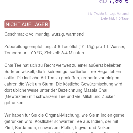
ab
inkl. 7% MwSt.
zzgl. Versand
Lieferfrist: 1-5 Tage
NICHT AUF LAGER
Geschmack: vollmundig, würzig, wärmend
Zubereitungsempfehlung: 4-5 Teelöffel (10-15g) pro 1 L Wasser,
Temperatur: 100 °C, Ziehzeit: 3-4 Minuten.
Chai Tee hat sich zu Recht weltweit zu einer äußerst beliebten
Sorte entwickelt, die in keinem gut sortierten Tee-Regal fehlen
sollte. Die indische Art Tee zu genießen, eroberte vor einigen
Jahren die Welt um Sturm. Die köstliche Gewürzmischung wird
dort üblicherweise unter der Bezeichnung Masala Chai
(Gewürztee) mit schwarzem Tee und viel Milch und Zucker
getrunken.
Wir haben für Sie die Original-Mischung, wie Sie in Indien gerne
getrunken wird. Köstlicher schwarzer Tee aus Indien, der mit
Zimt, Kardamom, schwarzem Pfeffer, Ingwer und Nelken