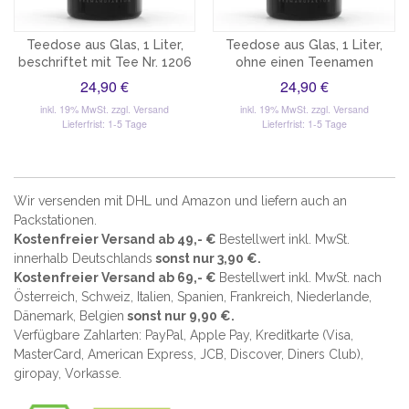
Teedose aus Glas, 1 Liter,
Teedose aus Glas, 1 Liter,
beschriftet mit Tee Nr. 1206
ohne einen Teenamen
24,90 €
24,90 €
inkl. 19% MwSt.
zzgl. Versand
inkl. 19% MwSt.
zzgl. Versand
Lieferfrist: 1-5 Tage
Lieferfrist: 1-5 Tage
Wir versenden mit DHL und Amazon und liefern auch an
Packstationen.
Kostenfreier Versand ab 49,- €
Bestellwert inkl. MwSt.
innerhalb Deutschlands
sonst nur 3,90 €.
Kostenfreier Versand ab 69,- €
Bestellwert inkl. MwSt. nach
Österreich, Schweiz, Italien, Spanien, Frankreich, Niederlande,
Dänemark, Belgien
sonst nur 9,90 €.
Verfügbare Zahlarten: PayPal, Apple Pay, Kreditkarte (
Visa,
MasterCard, American Express, JCB, Discover, Diners Club
),
giropay, Vorkasse.