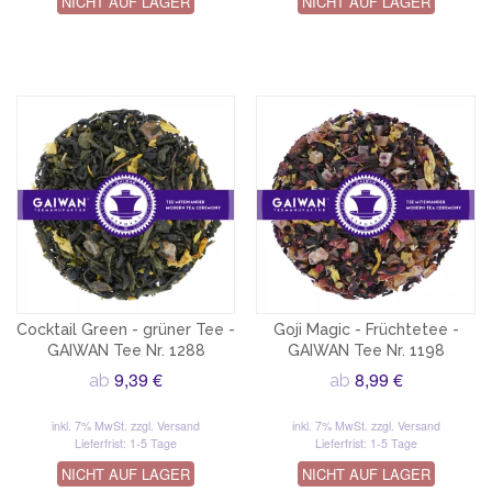
NICHT AUF LAGER
NICHT AUF LAGER
Cocktail Green - grüner Tee -
Goji Magic - Früchtetee -
GAIWAN Tee Nr. 1288
GAIWAN Tee Nr. 1198
9,39 €
8,99 €
ab
ab
inkl. 7% MwSt.
zzgl. Versand
inkl. 7% MwSt.
zzgl. Versand
Lieferfrist: 1-5 Tage
Lieferfrist: 1-5 Tage
NICHT AUF LAGER
NICHT AUF LAGER