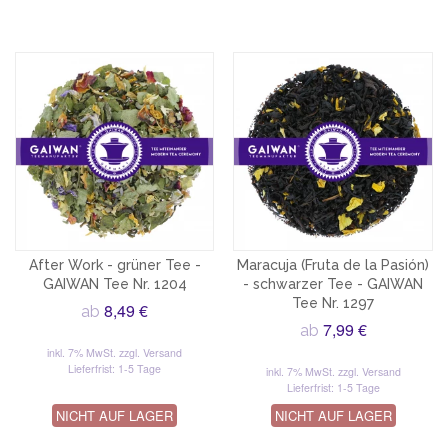
After Work - grüner Tee -
Maracuja (Fruta de la Pasión)
GAIWAN Tee Nr. 1204
- schwarzer Tee - GAIWAN
Tee Nr. 1297
8,49 €
ab
7,99 €
ab
inkl. 7% MwSt.
zzgl. Versand
Lieferfrist: 1-5 Tage
inkl. 7% MwSt.
zzgl. Versand
Lieferfrist: 1-5 Tage
NICHT AUF LAGER
NICHT AUF LAGER