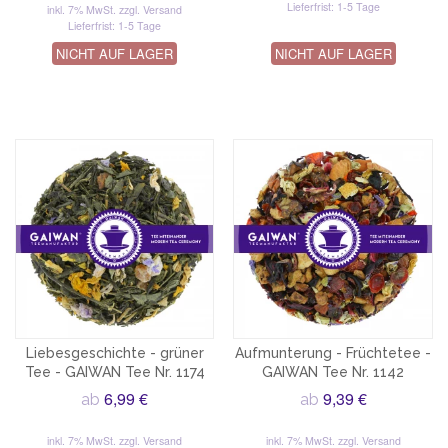
Lieferfrist: 1-5 Tage
inkl. 7% MwSt.
zzgl. Versand
Lieferfrist: 1-5 Tage
NICHT AUF LAGER
NICHT AUF LAGER
Liebesgeschichte - grüner
Aufmunterung - Früchtetee -
Tee - GAIWAN Tee Nr. 1174
GAIWAN Tee Nr. 1142
6,99 €
9,39 €
ab
ab
inkl. 7% MwSt.
zzgl. Versand
inkl. 7% MwSt.
zzgl. Versand