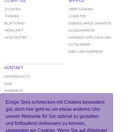
LOSER TEE
SERVICE
ZUTATEN
ÜBER GAIWAN
THEMEN
LOSER TEE
BLATTGRAD
LEBENSLANGE GARANTIE
HERKUNFT
GLASGARANTIE
GEWÜRZTEE
VERSAND UND ZAHLUNG
GUTSCHEINE
JOBS UND KARRIERE
KONTAKT
DATENSCHUTZ
AGB
WIDERRUF
IMPRESSUM
Einige Tees schmecken mit Cookies besonders
gut, doch hier geht es um etwas anderes: Um
unsere Webseite für Sie optimal zu gestalten
und fortlaufend verbessern zu können,
KONTO
verwenden wir Cookies. Wenn Sie auf
Ablehnen