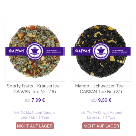
Sporty Fruits - Kräutertee -
Mango - schwarzer Tee -
GAIWAN Tee Nr. 1261
GAIWAN Tee Nr. 1221
7,99 €
9,39 €
ab
ab
inkl. 7% MwSt.
zzgl. Versand
inkl. 7% MwSt.
zzgl. Versand
Lieferfrist: 1-5 Tage
Lieferfrist: 1-5 Tage
NICHT AUF LAGER
NICHT AUF LAGER