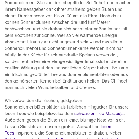
Sonnenblumen! Sie sind der Inbegriff der Schönheit und machen
ihrem Namensgeber dank ihrer strahlend gelben Blüten und
einem Durchmesser von bis zu 60 cm alle Ehre. Noch dazu
können Sonnenblumen zwischen drei und fünf Metern
hochwachsen und sie drehen sich bekanntermaßen immer mit
dem Köpfchen zur Sonne. Wer so viel wärmende Energie
abbekommt, kann gar nicht ungesund sein – und das stimmt.
Sonnenblumenöl und Sonnenblumenkerne werden nicht nur
häufig in der Küche für schmackhafte Speisen verwendet,
sondern enthalten eine Menge wichtiger Inhaltsstoffe, die eine
positive Wirkung auf den menschlichen Körper haben. So kann
ein frisch aufgebrühter Tee aus Sonnenblumenblüten oder aus
den gemörserten Kernen bei Erkältungen helfen. Das Öl findet
man auch vielen Wundheilsalben und Cremes.
Wir verwenden die frischen, goldgelben
Sonnenblumenblütenblätter als farblichen Hingucker für unsere
losen Tees wie beispielsweise dem
schwarzen Tee
Maracuja
.
Außerdem geben die Blüten ein feine, blumige Note von sich.
Lassen Sie sich von unserer großen Auswahl an
losen
Tees
inspirieren, die Sonnenblumenblüten enthalten. Neben