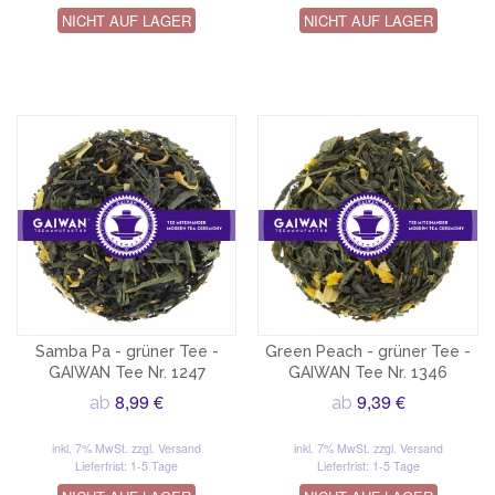
NICHT AUF LAGER
NICHT AUF LAGER
Samba Pa - grüner Tee -
Green Peach - grüner Tee -
GAIWAN Tee Nr. 1247
GAIWAN Tee Nr. 1346
8,99 €
9,39 €
ab
ab
inkl. 7% MwSt.
zzgl. Versand
inkl. 7% MwSt.
zzgl. Versand
Lieferfrist: 1-5 Tage
Lieferfrist: 1-5 Tage