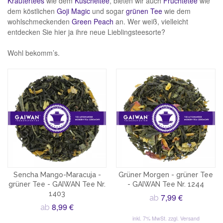
Kräutertees
wie dem
Kuscheltee
, bieten wir auch
Früchtetee
wie
dem köstlichen
Goji Magic
und sogar
grünen Tee
wie dem
wohlschmeckenden
Green Peach
an. Wer weiß, vielleicht
entdecken Sie hier ja ihre neue Lieblingsteesorte?
Wohl bekomm’s.
Sencha Mango-Maracuja -
Grüner Morgen - grüner Tee
grüner Tee - GAIWAN Tee Nr.
- GAIWAN Tee Nr. 1244
1403
7,99 €
ab
8,99 €
ab
inkl. 7% MwSt.
zzgl. Versand