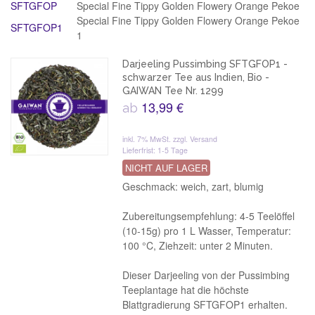
SFTGFOP
Special Fine Tippy Golden Flowery Orange Pekoe
Special Fine Tippy Golden Flowery Orange Pekoe
SFTGFOP1
1
Darjeeling Pussimbing SFTGFOP1 -
schwarzer Tee aus Indien, Bio -
GAIWAN Tee Nr. 1299
13,99 €
ab
inkl. 7% MwSt.
zzgl. Versand
Lieferfrist: 1-5 Tage
NICHT AUF LAGER
Geschmack: weich, zart, blumig
Zubereitungsempfehlung: 4-5 Teelöffel
(10-15g) pro 1 L Wasser, Temperatur:
100 °C, Ziehzeit: unter 2 Minuten.
Dieser Darjeeling von der Pussimbing
Teeplantage hat die höchste
Blattgradierung SFTGFOP1 erhalten.