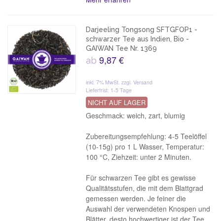
Darjeeling Tongsong SFTGFOP1 -
schwarzer Tee aus Indien, Bio -
GAIWAN Tee Nr. 1369
9,87 €
ab
inkl. 7% MwSt.
zzgl. Versand
Lieferfrist: 1-5 Tage
NICHT AUF LAGER
Geschmack: weich, zart, blumig
Zubereitungsempfehlung: 4-5 Teelöffel
(10-15g) pro 1 L Wasser, Temperatur:
100 °C, Ziehzeit: unter 2 Minuten.
Für schwarzen Tee gibt es gewisse
Qualitätsstufen, die mit dem Blattgrad
gemessen werden. Je feiner die
Auswahl der verwendeten Knospen und
Blätter, desto hochwertiger ist der Tee.