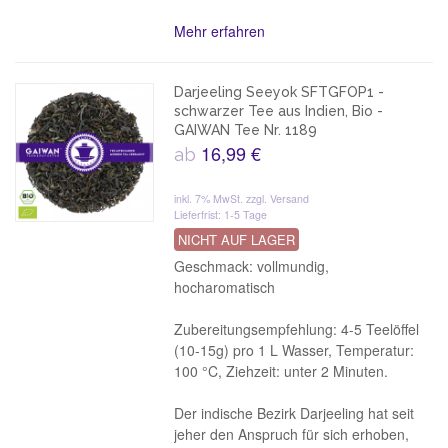
Mehr erfahren
Darjeeling Seeyok SFTGFOP1 -
schwarzer Tee aus Indien, Bio -
GAIWAN Tee Nr. 1189
16,99 €
ab
inkl. 7% MwSt.
zzgl. Versand
Lieferfrist: 1-5 Tage
NICHT AUF LAGER
Geschmack: vollmundig,
hocharomatisch
Zubereitungsempfehlung: 4-5 Teelöffel
(10-15g) pro 1 L Wasser, Temperatur:
100 °C, Ziehzeit: unter 2 Minuten.
Der indische Bezirk Darjeeling hat seit
jeher den Anspruch für sich erhoben,