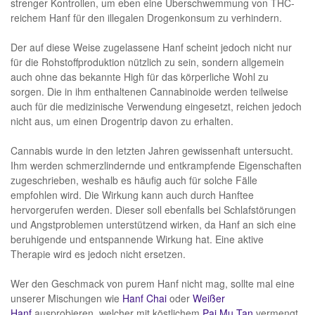
strenger Kontrollen, um eben eine Überschwemmung von THC-
reichem Hanf für den illegalen Drogenkonsum zu verhindern.
Der auf diese Weise zugelassene Hanf scheint jedoch nicht nur
für die Rohstoffproduktion nützlich zu sein, sondern allgemein
auch ohne das bekannte High für das körperliche Wohl zu
sorgen. Die in ihm enthaltenen Cannabinoide werden teilweise
auch für die medizinische Verwendung eingesetzt, reichen jedoch
nicht aus, um einen Drogentrip davon zu erhalten.
Cannabis wurde in den letzten Jahren gewissenhaft untersucht.
Ihm werden schmerzlindernde und entkrampfende Eigenschaften
zugeschrieben, weshalb es häufig auch für solche Fälle
empfohlen wird. Die Wirkung kann auch durch Hanftee
hervorgerufen werden. Dieser soll ebenfalls bei Schlafstörungen
und Angstproblemen unterstützend wirken, da Hanf an sich eine
beruhigende und entspannende Wirkung hat. Eine aktive
Therapie wird es jedoch nicht ersetzen.
Wer den Geschmack von purem Hanf nicht mag, sollte mal eine
unserer Mischungen wie
Hanf Chai
oder
Weißer
Hanf
ausprobieren, welcher mit köstlichem
Pai Mu Tan
vermengt