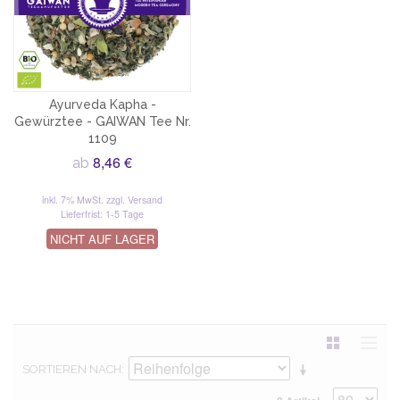
Ayurveda Kapha -
Gewürztee - GAIWAN Tee Nr.
1109
8,46 €
ab
inkl. 7% MwSt.
zzgl. Versand
Lieferfrist: 1-5 Tage
NICHT AUF LAGER
SORTIEREN NACH