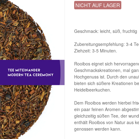
NICHT AUF LAGER
Geschmack: leicht, süß, fruchtig
Zubereitungsempfehlung: 3-4 Tee
Ziehzeit: 3-5 Minuten.
Rooibos eignet sich hervorragen
Geschmackskreationen, mal ganz
Hochgenuss ist. Durch den unau
bieten sich süßere Kreationen b
Heidelbeerkuchen.
Dem Rooibos werden hierbei fri
ein paar feinen Aromen abgestimm
gleichzeitig süßen Tee, der wun
enthält Rooibos von Natur aus ke
genossen werden kann.