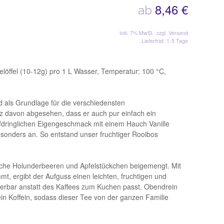
8,46 €
ab
inkl. 7% MwSt.
zzgl. Versand
Lieferfrist: 1-5 Tage
löffel (10-12g) pro 1 L Wasser, Temperatur: 100 °C,
d als Grundlage für die verschiedensten
 davon abgesehen, dass er auch pur einfach ein
fdringlichen Eigengeschmack mit einem Hauch Vanille
esonders an. So entstand unser fruchtiger Rooibos
sche Holunderbeeren und Apfelstückchen beigemengt. Mit
t, ergibt der Aufguss einen leichten, fruchtigen und
derbar anstatt des Kaffees zum Kuchen passt. Obendrein
in Koffein, sodass dieser Tee von der ganzen Familie