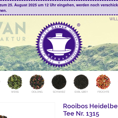
is zum 25. August 2025 um 12 Uhr eingehen, werden noch verschic
men.
WIL
WEISS
OOLONG
SCHWARZ
EARL GREY
FRÜCHTE
Rooibos Heidelbe
Tee Nr. 1315