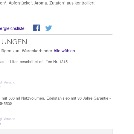
n¹, Apfelstücke¹, Aroma. Zutaten¹ aus kontrolliert
ergleichsliste
LUNGEN
zufügen zum Warenkorb oder
Alle wählen
s, 1 Liter, beschriftet mit Tee Nr. 1315
gl. Versand
e
 mit 500 ml Nutzvolumen, Edelstahlsieb mit 30 Jahre Garantie -
RE550S
gl. Versand
e