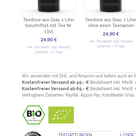
Teedose aus Glas, 1 Liter,
Teedose aus Glas, 1 Liter
beschriftet mit Tee Nr.
ohne einen Teenamen
1315
24,90 €
24,90 €
inkl. 19% MwSt.
zzgl. Versand
Lieferfrist: 1-5 Tage
inkl. 19% MwSt.
zzgl. Versand
Lieferfrist: 1-5 Tage
Wir versenden mit DHL und Amazon und liefern auch an P
Kostenfreier Versand ab 49,- €
Bestellwert inkl. MwSt.
Kostenfreier Versand ab 69,- €
Bestellwert inkl. MwSt.
Verfügbare Zahlarten: PayPal, Apple Pay, Kreditkarte (
Visa,
TEEGATTUNGEN
LOSER 