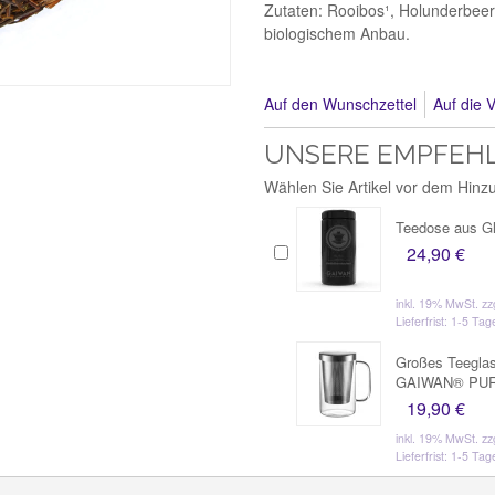
Zutaten: Rooibos¹, Holunderbeere
biologischem Anbau.
Auf den Wunschzettel
Auf die V
UNSERE EMPFEH
Wählen Sie Artikel vor dem Hin
Teedose aus Gla
24,90 €
inkl. 19% MwSt.
zz
Lieferfrist: 1-5 Tag
Großes Teeglas
GAIWAN® PU
19,90 €
inkl. 19% MwSt.
zz
Lieferfrist: 1-5 Tag