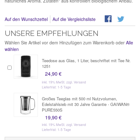
natürliches Aroma. Zutaten¹ aus kontrolliert biologischem Anbau.
Auf den Wunschzettel
Auf die Vergleichsliste
UNSERE EMPFEHLUNGEN
Wählen Sie Artikel vor dem Hinzufügen zum Warenkorb oder
Alle
wählen
Teedose aus Glas, 1 Liter, beschriftet mit Tee Nr.
1251
24,90 €
inkl. 19% MwSt.
zzgl. Versand
Lieferfrist: 1-5 Tage
Großes Teeglas mit 500 ml Nutzvolumen,
Edelstahlsieb mit 30 Jahre Garantie - GAIWAN®
PURE550S
19,90 €
inkl. 19% MwSt.
zzgl. Versand
Lieferfrist: 1-5 Tage