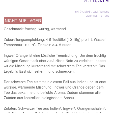
ab
inkl. 7% MwSt.
zzgl. Versand
Lieferfrist: 1-5 Tage
NICHT AUF LAGER
Geschmack: fruchtig, würzig, wärmend
Zubereitungsempfehlung: 4-5 Teelöffel (10-15g) pro 1 L Wasser,
Temperatur: 100 °C, Ziehzeit: 3-4 Minuten.
Ingwer-Orange ist eine köstliche Teemischung. Um dem fruchtig-
würzigen Geschmack eine zusätzliche Note zu verleihen, haben
wir die Mischung kurzerhand mit schwarzem Tee verstärkt. Das
Ergebnis lässt sich sehen – und schmecken.
Der schwarze Tee stammt in diesem Fall aus Indien und ist eine
würzige, wärmende Mischung. Ingwer und Orange geben dem
Tee das bekannte und beliebte Aroma. Zudem stammen alle
Zutaten aus kontrolliert biologischem Anbau.
Zutaten: Schwarzer Tee aus Indien¹, Ingwer¹, Orangenschalen¹,