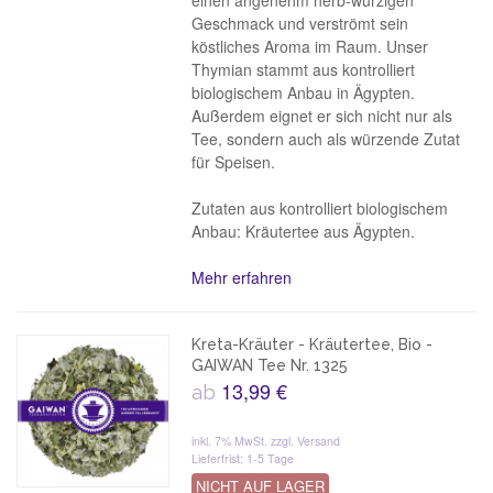
einen angenehm herb-würzigen
Geschmack und verströmt sein
köstliches Aroma im Raum. Unser
Thymian stammt aus kontrolliert
biologischem Anbau in Ägypten.
Außerdem eignet er sich nicht nur als
Tee, sondern auch als würzende Zutat
für Speisen.
Zutaten aus kontrolliert biologischem
Anbau: Kräutertee aus Ägypten.
Mehr erfahren
Kreta-Kräuter - Kräutertee, Bio -
GAIWAN Tee Nr. 1325
13,99 €
ab
inkl. 7% MwSt.
zzgl. Versand
Lieferfrist: 1-5 Tage
NICHT AUF LAGER