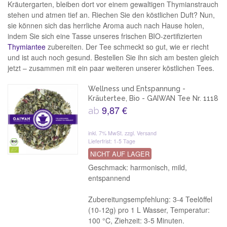
Kräutergarten, bleiben dort vor einem gewaltigen Thymianstrauch
stehen und atmen tief an. Riechen Sie den köstlichen Duft? Nun,
sie können sich das herrliche Aroma auch nach Hause holen,
indem Sie sich eine Tasse unseres frischen BIO-zertifizierten
Thymiantee
zubereiten. Der Tee schmeckt so gut, wie er riecht
und ist auch noch gesund. Bestellen Sie ihn sich am besten gleich
jetzt – zusammen mit ein paar weiteren unserer köstlichen Tees.
Wellness und Entspannung -
Kräutertee, Bio - GAIWAN Tee Nr. 1118
9,87 €
ab
inkl. 7% MwSt.
zzgl. Versand
Lieferfrist: 1-5 Tage
NICHT AUF LAGER
Geschmack: harmonisch, mild,
entspannend
Zubereitungsempfehlung: 3-4 Teelöffel
(10-12g) pro 1 L Wasser, Temperatur:
100 °C, Ziehzeit: 3-5 Minuten.