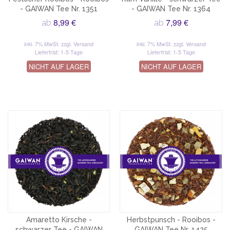
- GAIWAN Tee Nr. 1351
- GAIWAN Tee Nr. 1364
8,99 €
7,99 €
ab
ab
inkl. 7% MwSt.
zzgl. Versand
inkl. 7% MwSt.
zzgl. Versand
Lieferfrist: 1-5 Tage
Lieferfrist: 1-5 Tage
NICHT AUF LAGER
NICHT AUF LAGER
Amaretto Kirsche -
Herbstpunsch - Rooibos -
schwarzer Tee - GAIWAN
GAIWAN Tee Nr. 1425