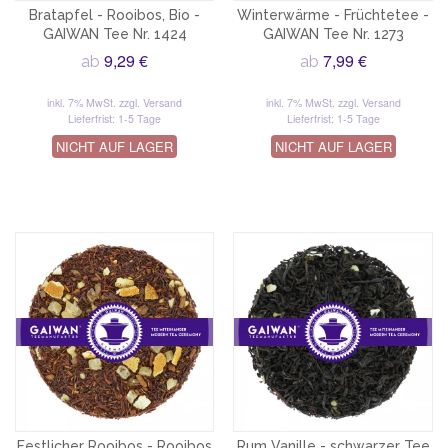
Bratapfel - Rooibos, Bio -
Winterwärme - Früchtetee -
GAIWAN Tee Nr. 1424
GAIWAN Tee Nr. 1273
9,29 €
7,99 €
ab
ab
inkl. 7% MwSt.
zzgl. Versand
inkl. 7% MwSt.
zzgl. Versand
Lieferfrist: 1-5 Tage
Lieferfrist: 1-5 Tage
NICHT AUF LAGER
NICHT AUF LAGER
Festlicher Rooibos - Rooibos
Rum Vanille - schwarzer Tee