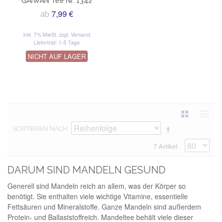
GAIWAN Tee Nr. 1342
7,99 €
ab
inkl. 7% MwSt.
zzgl. Versand
Lieferfrist: 1-5 Tage
NICHT AUF LAGER
SORTIEREN NACH
7 Artikel
DARUM SIND MANDELN GESUND
Generell sind Mandeln reich an allem, was der Körper so
benötigt. Sie enthalten viele wichtige Vitamine, essentielle
Fettsäuren und Mineralstoffe. Ganze Mandeln sind außerdem
Protein- und Ballaststoffreich. Mandeltee behält viele dieser