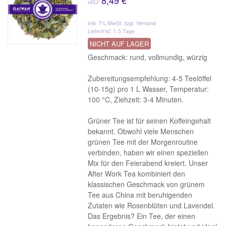
8,49 €
ab
inkl. 7% MwSt.
zzgl. Versand
Lieferfrist: 1-5 Tage
NICHT AUF LAGER
Geschmack: rund, vollmundig, würzig
Zubereitungsempfehlung: 4-5 Teelöffel
(10-15g) pro 1 L Wasser, Temperatur:
100 °C, Ziehzeit: 3-4 Minuten.
Grüner Tee ist für seinen Koffeingehalt
bekannt. Obwohl viele Menschen
grünen Tee mit der Morgenroutine
verbinden, haben wir einen speziellen
Mix für den Feierabend kreiert. Unser
After Work Tea kombiniert den
klassischen Geschmack von grünem
Tee aus China mit beruhigenden
Zutaten wie Rosenblüten und Lavendel.
Das Ergebnis? Ein Tee, der einen