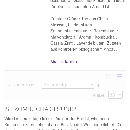
besonderen Geschmack bietet und ideal
für einen entspannten Abend ist
Zutaten: Grüner Tee aus China,
Melisse¹, Lindenblüten¹,
Sonnenblumenblüten¹, Rosenblüten¹,
Malvenblüten¹, Aroma¹, Kombucha¹,
Cassia-Zimt¹, Lavendelblüten. Zutaten¹
aus kontrolliert biologischem Anbau.
Mehr erfahren
SORTIEREN NACH
1 Artikel
IST KOMBUCHA GESUND?
Wie das heutzutage leider häufiger der Fall ist, wird auch
Kombucha zuerst einmal alles Positive der Welt angedichtet. Die