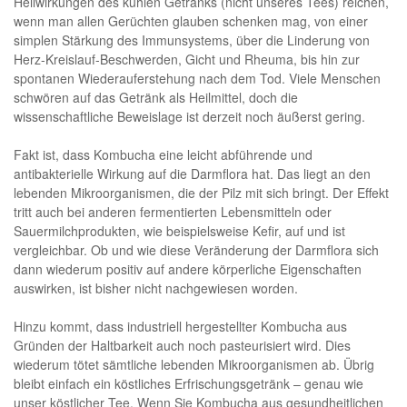
Heilwirkungen des kühlen Getränks (nicht unseres Tees) reichen,
wenn man allen Gerüchten glauben schenken mag, von einer
simplen Stärkung des Immunsystems, über die Linderung von
Herz-Kreislauf-Beschwerden, Gicht und Rheuma, bis hin zur
spontanen Wiederauferstehung nach dem Tod. Viele Menschen
schwören auf das Getränk als Heilmittel, doch die
wissenschaftliche Beweislage ist derzeit noch äußerst gering.
Fakt ist, dass Kombucha eine leicht abführende und
antibakterielle Wirkung auf die Darmflora hat. Das liegt an den
lebenden Mikroorganismen, die der Pilz mit sich bringt. Der Effekt
tritt auch bei anderen fermentierten Lebensmitteln oder
Sauermilchprodukten, wie beispielsweise Kefir, auf und ist
vergleichbar. Ob und wie diese Veränderung der Darmflora sich
dann wiederum positiv auf andere körperliche Eigenschaften
auswirken, ist bisher nicht nachgewiesen worden.
Hinzu kommt, dass industriell hergestellter Kombucha aus
Gründen der Haltbarkeit auch noch pasteurisiert wird. Dies
wiederum tötet sämtliche lebenden Mikroorganismen ab. Übrig
bleibt einfach ein köstliches Erfrischungsgetränk – genau wie
unser köstlicher Tee. Wenn Sie Kombucha aus gesundheitlichen