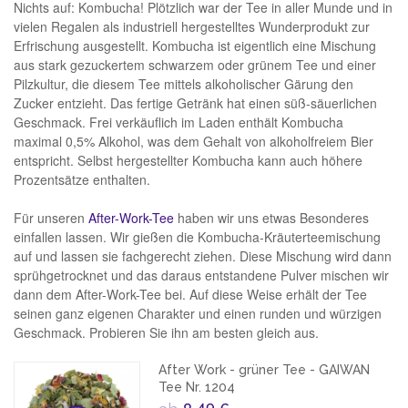
Nichts auf: Kombucha! Plötzlich war der Tee in aller Munde und in
vielen Regalen als industriell hergestelltes Wunderprodukt zur
Erfrischung ausgestellt. Kombucha ist eigentlich eine Mischung
aus stark gezuckertem schwarzem oder grünem Tee und einer
Pilzkultur, die diesem Tee mittels alkoholischer Gärung den
Zucker entzieht. Das fertige Getränk hat einen süß-säuerlichen
Geschmack. Frei verkäuflich im Laden enthält Kombucha
maximal 0,5% Alkohol, was dem Gehalt von alkoholfreiem Bier
entspricht. Selbst hergestellter Kombucha kann auch höhere
Prozentsätze enthalten.
Für unseren
After-Work-Tee
haben wir uns etwas Besonderes
einfallen lassen. Wir gießen die Kombucha-Kräuterteemischung
auf und lassen sie fachgerecht ziehen. Diese Mischung wird dann
sprühgetrocknet und das daraus entstandene Pulver mischen wir
dann dem After-Work-Tee bei. Auf diese Weise erhält der Tee
seinen ganz eigenen Charakter und einen runden und würzigen
Geschmack. Probieren Sie ihn am besten gleich aus.
After Work - grüner Tee - GAIWAN
Tee Nr. 1204