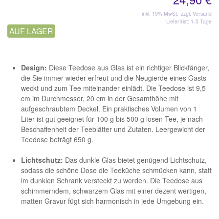
inkl. 19% MwSt.
zzgl. Versand
Lieferfrist: 1-5 Tage
AUF LAGER
Design:
Diese Teedose aus Glas ist ein richtiger Blickfänger,
die Sie immer wieder erfreut und die Neugierde eines Gasts
weckt und zum Tee miteinander einlädt. Die Teedose ist 9,5
cm im Durchmesser, 20 cm in der Gesamthöhe mit
aufgeschraubtem Deckel. Ein praktisches Volumen von 1
Liter ist gut geeignet für 100 g bis 500 g losen Tee, je nach
Beschaffenheit der Teeblätter und Zutaten. Leergewicht der
Teedose beträgt 650 g.
Lichtschutz:
Das dunkle Glas bietet genügend Lichtschutz,
sodass die schöne Dose die Teeküche schmücken kann, statt
im dunklen Schrank versteckt zu werden. Die Teedose aus
schimmerndem, schwarzem Glas mit einer dezent wertigen,
matten Gravur fügt sich harmonisch in jede Umgebung ein.