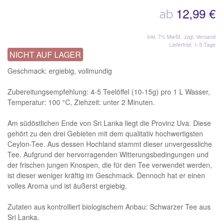
12,99 €
ab
inkl. 7% MwSt.
zzgl. Versand
Lieferfrist: 1-5 Tage
NICHT AUF LAGER
Geschmack: ergiebig, vollmundig
Zubereitungsempfehlung: 4-5 Teelöffel (10-15g) pro 1 L Wasser,
Temperatur: 100 °C, Ziehzeit: unter 2 Minuten.
Am südöstlichen Ende von Sri Lanka liegt die Provinz Uva. Diese
gehört zu den drei Gebieten mit dem qualitativ hochwertigsten
Ceylon-Tee. Aus dessen Hochland stammt dieser unvergessliche
Tee. Aufgrund der hervorragenden Witterungsbedingungen und
der frischen jungen Knospen, die für den Tee verwendet werden,
ist dieser weniger kräftig im Geschmack. Dennoch hat er einen
volles Aroma und ist äußerst ergiebig.
Zutaten aus kontrolliert biologischem Anbau: Schwarzer Tee aus
Sri Lanka.