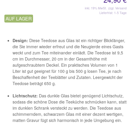
inkl. 19% MwSt.
zzgl. Versand
Lieferfrist: 1-5 Tage
AUF LAGER
Design:
Diese Teedose aus Glas ist ein richtiger Blickfänger,
die Sie immer wieder erfreut und die Neugierde eines Gasts
weckt und zum Tee miteinander einlädt. Die Teedose ist 9,5
cm im Durchmesser, 20 cm in der Gesamthöhe mit
aufgeschraubtem Deckel. Ein praktisches Volumen von 1
Liter ist gut geeignet für 100 g bis 500 g losen Tee, je nach
Beschaffenheit der Teeblätter und Zutaten. Leergewicht der
Teedose beträgt 650 g.
Lichtschutz:
Das dunkle Glas bietet genügend Lichtschutz,
sodass die schöne Dose die Teeküche schmücken kann, statt
im dunklen Schrank versteckt zu werden. Die Teedose aus
schimmerndem, schwarzem Glas mit einer dezent wertigen,
matten Gravur fügt sich harmonisch in jede Umgebung ein.