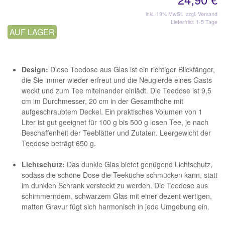
inkl. 19% MwSt.
zzgl. Versand
Lieferfrist: 1-5 Tage
AUF LAGER
Design:
Diese Teedose aus Glas ist ein richtiger Blickfänger,
die Sie immer wieder erfreut und die Neugierde eines Gasts
weckt und zum Tee miteinander einlädt. Die Teedose ist 9,5
cm im Durchmesser, 20 cm in der Gesamthöhe mit
aufgeschraubtem Deckel. Ein praktisches Volumen von 1
Liter ist gut geeignet für 100 g bis 500 g losen Tee, je nach
Beschaffenheit der Teeblätter und Zutaten. Leergewicht der
Teedose beträgt 650 g.
Lichtschutz:
Das dunkle Glas bietet genügend Lichtschutz,
sodass die schöne Dose die Teeküche schmücken kann, statt
im dunklen Schrank versteckt zu werden. Die Teedose aus
schimmerndem, schwarzem Glas mit einer dezent wertigen,
matten Gravur fügt sich harmonisch in jede Umgebung ein.