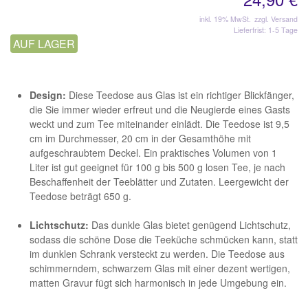
inkl. 19% MwSt.
zzgl. Versand
Lieferfrist: 1-5 Tage
AUF LAGER
Design:
Diese Teedose aus Glas ist ein richtiger Blickfänger,
die Sie immer wieder erfreut und die Neugierde eines Gasts
weckt und zum Tee miteinander einlädt. Die Teedose ist 9,5
cm im Durchmesser, 20 cm in der Gesamthöhe mit
aufgeschraubtem Deckel. Ein praktisches Volumen von 1
Liter ist gut geeignet für 100 g bis 500 g losen Tee, je nach
Beschaffenheit der Teeblätter und Zutaten. Leergewicht der
Teedose beträgt 650 g.
Lichtschutz:
Das dunkle Glas bietet genügend Lichtschutz,
sodass die schöne Dose die Teeküche schmücken kann, statt
im dunklen Schrank versteckt zu werden. Die Teedose aus
schimmerndem, schwarzem Glas mit einer dezent wertigen,
matten Gravur fügt sich harmonisch in jede Umgebung ein.