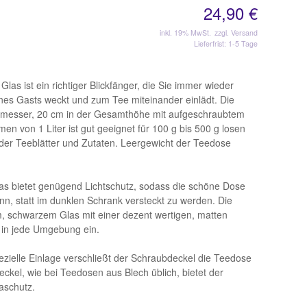
24,90 €
inkl. 19% MwSt.
zzgl. Versand
Lieferfrist: 1-5 Tage
as ist ein richtiger Blickfänger, die Sie immer wieder
ines Gasts weckt und zum Tee miteinander einlädt. Die
hmesser, 20 cm in der Gesamthöhe mit aufgeschraubtem
men von 1 Liter ist gut geeignet für 100 g bis 500 g losen
 der Teeblätter und Zutaten. Leergewicht der Teedose
s bietet genügend Lichtschutz, sodass die schöne Dose
, statt im dunklen Schrank versteckt zu werden. Die
schwarzem Glas mit einer dezent wertigen, matten
 in jede Umgebung ein.
zielle Einlage verschließt der Schraubdeckel die Teedose
Deckel, wie bei Teedosen aus Blech üblich, bietet der
aschutz.