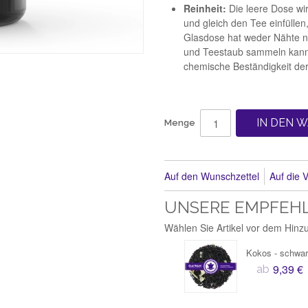
Reinheit:
Die leere Dose wird
und gleich den Tee einfülle
Glasdose hat weder Nähte n
und Teestaub sammeln kann.
chemische Beständigkeit der
IN DEN 
Menge
Auf den Wunschzettel
Auf die V
UNSERE EMPFEH
Wählen Sie Artikel vor dem Hin
Kokos - schwar
9,39 €
ab