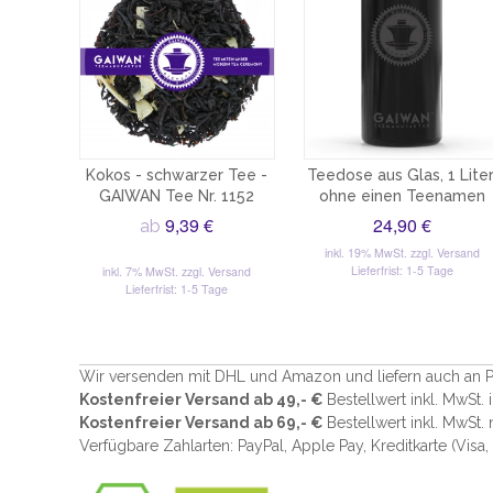
Kokos - schwarzer Tee -
Teedose aus Glas, 1 Liter
GAIWAN Tee Nr. 1152
ohne einen Teenamen
9,39 €
24,90 €
ab
inkl. 19% MwSt.
zzgl. Versand
Lieferfrist: 1-5 Tage
inkl. 7% MwSt.
zzgl. Versand
Lieferfrist: 1-5 Tage
Wir versenden mit DHL und Amazon und liefern auch an P
Kostenfreier Versand ab 49,- €
Bestellwert inkl. MwSt.
Kostenfreier Versand ab 69,- €
Bestellwert inkl. MwSt.
Verfügbare Zahlarten: PayPal, Apple Pay, Kreditkarte (
Visa,