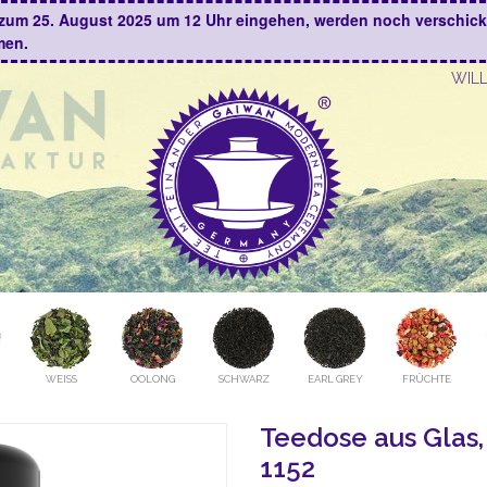
is zum 25. August 2025 um 12 Uhr eingehen, werden noch verschic
men.
WIL
WEISS
OOLONG
SCHWARZ
EARL GREY
FRÜCHTE
Teedose aus Glas, 
1152