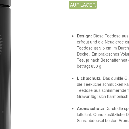
AUF LAGER
Design:
Diese Teedose aus Gl
erfreut und die Neugierde e
Teedose ist 9,5 cm im Durc
Deckel. Ein praktisches Volu
Tee, je nach Beschaffenheit
beträgt 650 g.
Lichtschutz:
Das dunkle Gla
die Teeküche schmücken kann
Teedose aus schimmerndem, 
Gravur fügt sich harmonisch
Aromaschutz:
Durch die spe
luftdicht. Ohne zusätzliche 
Schraubdeckel besten Arom