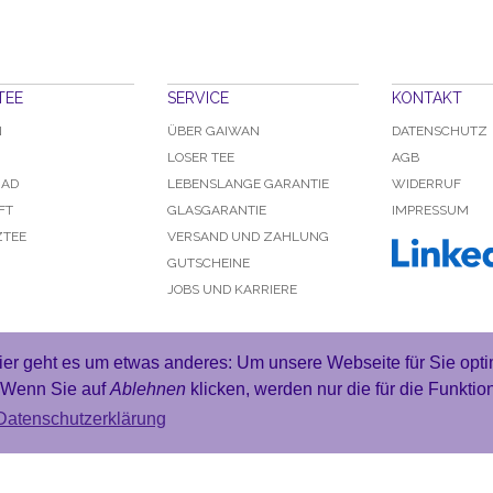
TEE
SERVICE
KONTAKT
N
ÜBER GAIWAN
DATENSCHUTZ
LOSER TEE
AGB
RAD
LEBENSLANGE GARANTIE
WIDERRUF
FT
GLASGARANTIE
IMPRESSUM
TEE
VERSAND UND ZAHLUNG
GUTSCHEINE
JOBS UND KARRIERE
er geht es um etwas anderes: Um unsere Webseite für Sie opti
© 2025 KAZACOM GmbH. Alle Rechte vorbehalten.
. Wenn Sie auf
Ablehnen
klicken, werden nur die für die Funktio
Datenschutzerklärung