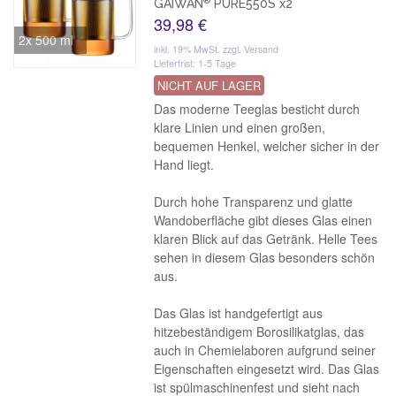
GAIWAN
PURE550S x2
39,98 €
2x 500 ml
inkl. 19% MwSt.
zzgl. Versand
Lieferfrist: 1-5 Tage
NICHT AUF LAGER
Das moderne Teeglas besticht durch
klare Linien und einen großen,
bequemen Henkel, welcher sicher in der
Hand liegt.
Durch hohe Transparenz und glatte
Wandoberfläche gibt dieses Glas einen
klaren Blick auf das Getränk. Helle Tees
sehen in diesem Glas besonders schön
aus.
Das Glas ist handgefertigt aus
hitzebeständigem Borosilikatglas, das
auch in Chemielaboren aufgrund seiner
Eigenschaften eingesetzt wird. Das Glas
ist spülmaschinenfest und sieht nach