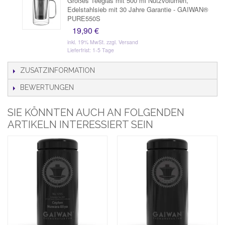
Großes Teeglas mit 500 ml Nutzvolumen,
Edelstahlsieb mit 30 Jahre Garantie - GAIWAN®
PURE550S
19,90 €
inkl. 19% MwSt.
zzgl. Versand
Lieferfrist: 1-5 Tage
ZUSATZINFORMATION
BEWERTUNGEN
SIE KÖNNTEN AUCH AN FOLGENDEN
ARTIKELN INTERESSIERT SEIN