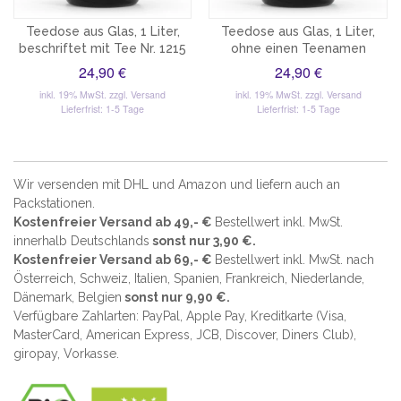
Teedose aus Glas, 1 Liter,
Teedose aus Glas, 1 Liter,
beschriftet mit Tee Nr. 1215
ohne einen Teenamen
24,90 €
24,90 €
inkl. 19% MwSt.
zzgl. Versand
inkl. 19% MwSt.
zzgl. Versand
Lieferfrist: 1-5 Tage
Lieferfrist: 1-5 Tage
Wir versenden mit DHL und Amazon und liefern auch an
Packstationen.
Kostenfreier Versand ab 49,- €
Bestellwert inkl. MwSt.
innerhalb Deutschlands
sonst nur 3,90 €.
Kostenfreier Versand ab 69,- €
Bestellwert inkl. MwSt. nach
Österreich, Schweiz, Italien, Spanien, Frankreich, Niederlande,
Dänemark, Belgien
sonst nur 9,90 €.
Verfügbare Zahlarten: PayPal, Apple Pay, Kreditkarte (
Visa,
MasterCard, American Express, JCB, Discover, Diners Club
),
giropay, Vorkasse.