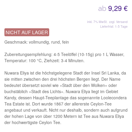
9,29 €
ab
inkl. 7% MwSt.
zzgl. Versand
Lieferfrist: 1-5 Tage
NICHT AUF LAGER
Geschmack: vollmundig, rund, fein
Zubereitungsempfehlung: 4-5 Teelöffel (10-15g) pro 1 L Wasser,
Temperatur: 100 °C, Ziehzeit: 3-4 Minuten.
Nuwara Eliya ist die höchstgelegene Stadt der Insel Sri Lanka, da
sie mitten zwischen den drei höchsten Bergen liegt. Der Name
bedeutet übersetzt soviel wie »Stadt über den Wolken« oder
buchstäblich »Stadt des Lichts«. Nuwara Eliya liegt im Gebiet
Kandy, dessen Haupt-Teeplantage das sogenannte Loolecondera
Tea Estate ist. Dort wurde 1867 der allererste Ceylon-Tee
angebaut und verkauft. Nicht nur deshalb, sondern auch aufgrund
der hohen Lage von über 1200 Metern ist Tee aus Nuwara Eliya
der hochwertigste Ceylon Tee.