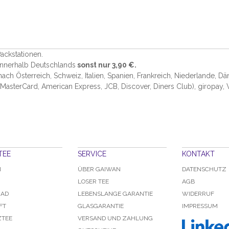
ackstationen.
 innerhalb Deutschlands
sonst nur 3,90 €.
 nach Österreich, Schweiz, Italien, Spanien, Frankreich, Niederlande, D
 MasterCard, American Express, JCB, Discover, Diners Club
), giropay,
TEE
SERVICE
KONTAKT
N
ÜBER GAIWAN
DATENSCHUTZ
LOSER TEE
AGB
RAD
LEBENSLANGE GARANTIE
WIDERRUF
FT
GLASGARANTIE
IMPRESSUM
TEE
VERSAND UND ZAHLUNG