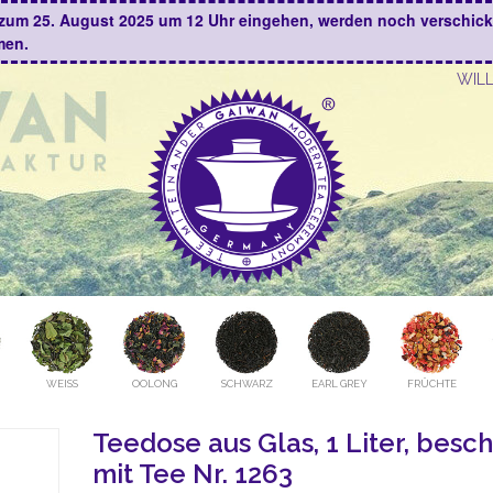
is zum 25. August 2025 um 12 Uhr eingehen, werden noch verschic
men.
WIL
WEISS
OOLONG
SCHWARZ
EARL GREY
FRÜCHTE
Teedose aus Glas, 1 Liter, besch
mit Tee Nr. 1263