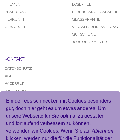
THEMEN
LOSER TEE
BLATTGRAD
LEBENSLANGE GARANTIE
HERKUNFT
GLASGARANTIE
GEWÜRZTEE
VERSAND UND ZAHLUNG
GUTSCHEINE
JOBS UND KARRIERE
KONTAKT
DATENSCHUTZ
AGB
WIDERRUF
IMPRESSUM
Einige Tees schmecken mit Cookies besonders
gut, doch hier geht es um etwas anderes: Um
unsere Webseite für Sie optimal zu gestalten
und fortlaufend verbessern zu können,
KONTO
verwenden wir Cookies. Wenn Sie auf
Ablehnen
MEIN BENUTZERKONTO
klicken, werden nur die für die Funktionalität der