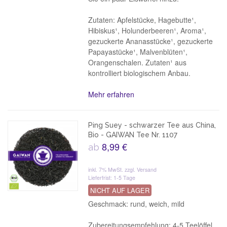
Zutaten: Apfelstücke, Hagebutte¹,
Hibiskus¹, Holunderbeeren¹, Aroma¹,
gezuckerte Ananasstücke¹, gezuckerte
Papayastücke¹, Malvenblüten¹,
Orangenschalen. Zutaten¹ aus
kontrolliert biologischem Anbau.
Mehr erfahren
Ping Suey - schwarzer Tee aus China,
Bio - GAIWAN Tee Nr. 1107
8,99 €
ab
inkl. 7% MwSt.
zzgl. Versand
Lieferfrist: 1-5 Tage
NICHT AUF LAGER
Geschmack: rund, weich, mild
Zubereitungsempfehlung: 4-5 Teelöffel