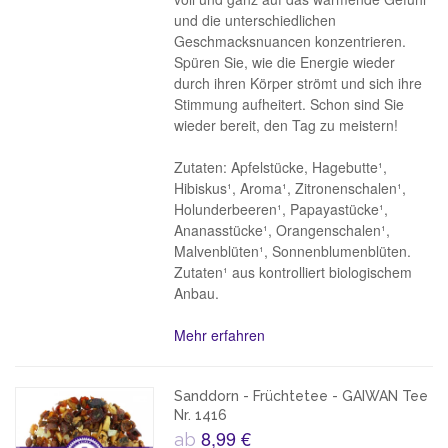
und die unterschiedlichen
Geschmacksnuancen konzentrieren.
Spüren Sie, wie die Energie wieder
durch ihren Körper strömt und sich ihre
Stimmung aufheitert. Schon sind Sie
wieder bereit, den Tag zu meistern!
Zutaten: Apfelstücke, Hagebutte¹,
Hibiskus¹, Aroma¹, Zitronenschalen¹,
Holunderbeeren¹, Papayastücke¹,
Ananasstücke¹, Orangenschalen¹,
Malvenblüten¹, Sonnenblumenblüten.
Zutaten¹ aus kontrolliert biologischem
Anbau.
Mehr erfahren
Sanddorn - Früchtetee - GAIWAN Tee
Nr. 1416
8,99 €
ab