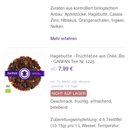
Zutaten aus kontrolliert biologischem
Anbau: Apfelstücke, Hagebutte, Cassia-
Zimt, Hibiskus, Orangenschalen, Ingwer,
Nelken.
Mehr erfahren
Hagebutte - Früchtetee aus Chile, Bio
- GAIWAN Tee Nr. 1225
7,99 €
ab
inkl. 7% MwSt.
zzgl. Versand
Lieferfrist: 1-5 Tage
NICHT AUF LAGER
Geschmack: fruchtig, erfrischend,
belebend
Zubereitungsempfehlung: 4-5 Teelöffel
(10-15g) pro 1 L Wasser, Temperatur: