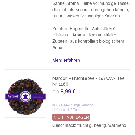
Sahne-Aroma – eine vollmundige Tasse,
die glatt als Kuchen durchgehen könnte,
nur mit wesentlich weniger Kalorien.
Zutaten: Hagebutte, Apfelstücke¹,
Hibiskus¹, Aroma¹, Krokantstücke.
Zutaten¹ aus kontrolliert biologischem
Anbau.
Mehr erfahren
Maroon - Früchtetee - GAIWAN Tee
Nr. 1186
8,99 €
ab
inkl. 7% MwSt.
zzgl. Versand
Lieferfrist: 1-5 Tage
NICHT AUF LAGER
Geschmack: fruchtig, beerig, wärmend