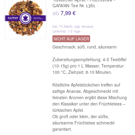
Türkischer Apfel - Früchtetee -
GAIWAN Tee Nr. 1361
7,99 €
ab
inkl. 7% MwSt.
zzgl. Versand
Lieferfrist: 1-5 Tage
NICHT AUF LAGER
Geschmack: süß, rund, säurearm
Zubereitungsempfehlung: 4-5 Teelöffel
(10-15g) pro 1 L Wasser, Temperatur:
100 °C, Ziehzeit: 8-10 Minuten.
Köstliche Apfelstückchen treffen auf
saftige Ananas. Abgeschmeckt mit
feinsten Aromen ergibt diese Mischung
den Klassiker unter den Früchtetees –
türkischen Apfel.
Ob groß oder klein, der süße,
säurearme Früchtetee schmeckt
garantiert.