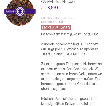
GAIWAN Tee Nr. 1423
8,99 €
ab
inkl. 7% MwSt.
zzgl. Versand
Lieferfrist: 1-5 Tage
NICHT AUF LAGER
Geschmack: fruchtig, vollmundig, rund
Zubereitungsempfehlung: 4-5 Teelöffel
(10-15g) pro 1 L Wasser, Temperatur:
100 °C, Ziehzeit: 4-5 Minuten.
Zu einem guten Tee passt üblicherweise
ein köstliches, süßes Gebäckstück. Wir
sparen Ihnen also bares Geld, indem wir
einen fruchtigen, angenehm süßen Tee
herausbringen, der das Gebäckstück
überflüssig macht.
Köstliche Apfelstückchen, gepaart mit
knackig-süßem Krokant und feinem