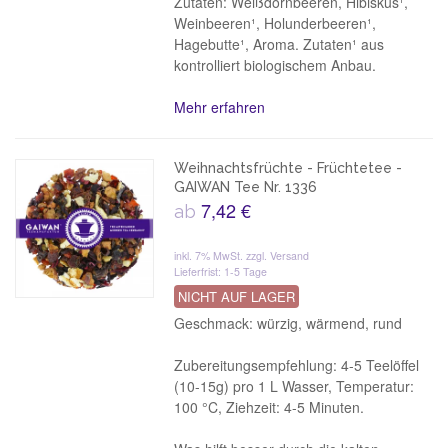
Zutaten: Weißdornbeeren, Hibiskus¹,
Weinbeeren¹, Holunderbeeren¹,
Hagebutte¹, Aroma. Zutaten¹ aus
kontrolliert biologischem Anbau.
Mehr erfahren
Weihnachtsfrüchte - Früchtetee -
GAIWAN Tee Nr. 1336
7,42 €
ab
inkl. 7% MwSt.
zzgl. Versand
Lieferfrist: 1-5 Tage
NICHT AUF LAGER
Geschmack: würzig, wärmend, rund
Zubereitungsempfehlung: 4-5 Teelöffel
(10-15g) pro 1 L Wasser, Temperatur:
100 °C, Ziehzeit: 4-5 Minuten.