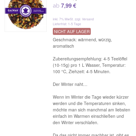
7,99 €
ab
inkl. 7% MwSt.
zzgl. Versand
Lieferfrist: 1-5 Tage
NICHT AUF LAGER
Geschmack: wärmend, würzig,
aromatisch
Zubereitungsempfehlung: 4-5 Teelöffel
(10-15g) pro 1 L Wasser, Temperatur:
100 °C, Ziehzeit: 4-5 Minuten.
Der Winter naht…
Wenn im Winter die Tage wieder kürzer
werden und die Temperaturen sinken,
möchte man sich manchmal am liebsten
einfach im Warmen einschließen und
den Winter verschlafen.
Da das nicht immer machbar ist, gibt es